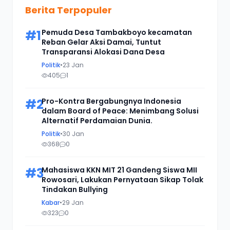
Berita Terpopuler
#1
Pemuda Desa Tambakboyo kecamatan
Reban Gelar Aksi Damai, Tuntut
Transparansi Alokasi Dana Desa
Politik
•
23 Jan
405
1
#2
Pro-Kontra Bergabungnya Indonesia
dalam Board of Peace: Menimbang Solusi
Alternatif Perdamaian Dunia.
Politik
•
30 Jan
368
0
#3
Mahasiswa KKN MIT 21 Gandeng Siswa MII
Rowosari, Lakukan Pernyataan Sikap Tolak
Tindakan Bullying
Kabar
•
29 Jan
323
0