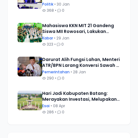
Menimbang Solusi Alternatif
Politik
• 30 Jan
Perdamaian Dunia.
368 •
0
Mahasiswa KKN MIT 21 Gandeng
Siswa MII Rowosari, Lakukan
Pernyataan Sikap Tolak Tindakan
Kabar
• 29 Jan
Bullying
323 •
0
Darurat Alih Fungsi Lahan, Menteri
ATR/BPN Larang Konversi Sawah di
Daerah yang Belum Tetapkan
Pemerintahan
• 28 Jan
LP2B
290 •
0
Hari Jadi Kabupaten Batang:
Merayakan Investasi, Melupakan
Buruh
Esai
• 08 Apr
286 •
0