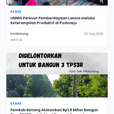
Kuliner
KABAR
Tentang
Informasi tentang kami
UNNES Perkuat Pemberdayaan Lansia melalui
Keterampilan Produktif di Podorejo
Olahraga
InfoBatang
02 Aug 2026
Pemerintahan
67
0
Pendidikan
Politik
UMKM
KABAR
Pemkab Batang Alokasikan Rp1,8 Miliar Bangun