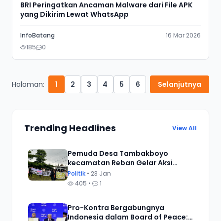
BRI Peringatkan Ancaman Malware dari File APK
yang Dikirim Lewat WhatsApp
InfoBatang
16 Mar 2026
185
0
Halaman:
1
2
3
4
5
6
Selanjutnya
Trending Headlines
View All
Pemuda Desa Tambakboyo
kecamatan Reban Gelar Aksi
Damai, Tuntut Transparansi
Politik
• 23 Jan
Alokasi Dana Desa
405 •
1
Pro-Kontra Bergabungnya
Indonesia dalam Board of Peace: