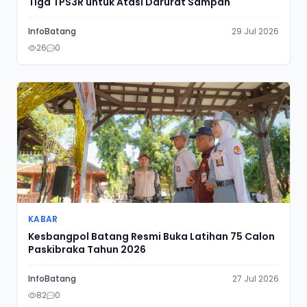
Tiga TPS3R untuk Atasi Darurat Sampah
InfoBatang
29 Jul 2026
26
0
KABAR
Kesbangpol Batang Resmi Buka Latihan 75 Calon
Paskibraka Tahun 2026
InfoBatang
27 Jul 2026
82
0