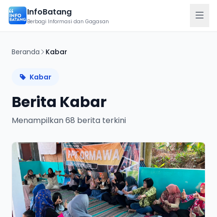
InfoBatang
Berbagi Informasi dan Gagasan
Terkini
Beranda
Kabar
Berita terbaru hari ini
Kabar
Berita
10
Berita Kabar
Kategori berita
Menampilkan 68 berita terkini
Karir
Budaya
Lowongan pekerjaan
Esai
Pelaporan
Laporkan kejadian
Kabar
Tulis Artikel
Kriminal
Sampaikan gagasan Anda