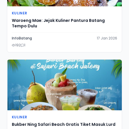
Kuliner
KULINER
Tentang
Informasi tentang kami
Waroeng Mae: Jejak Kuliner Pantura Batang
Tempo Dulu
Olahraga
InfoBatang
17 Jan 2026
Pemerintahan
192
1
Pendidikan
Politik
UMKM
KULINER
Bukber Ning Safari Beach Gratis Tiket Masuk Lurd