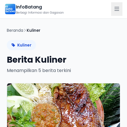
InfoBatang
Berbagi Informasi dan Gagasan
Terkini
Beranda
Kuliner
Berita terbaru hari ini
Kuliner
Berita
10
Berita Kuliner
Kategori berita
Menampilkan 5 berita terkini
Karir
Budaya
Lowongan pekerjaan
Esai
Pelaporan
Laporkan kejadian
Kabar
Tulis Artikel
Kriminal
Sampaikan gagasan Anda