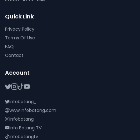
Quick Link
Privacy Policy
Terms Of Use
FAQ
Contact
Account
infobatang_
www.infobatang.com
infobatang
Info Batang TV
infobatangtv