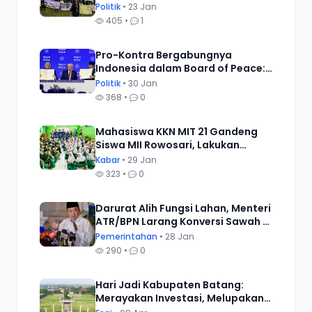
Damai, Tuntut Transparansi
Politik
• 23 Jan
Alokasi Dana Desa
405 •
1
Pro-Kontra Bergabungnya
Indonesia dalam Board of Peace:
Menimbang Solusi Alternatif
Politik
• 30 Jan
Perdamaian Dunia.
368 •
0
Mahasiswa KKN MIT 21 Gandeng
Siswa MII Rowosari, Lakukan
Pernyataan Sikap Tolak Tindakan
Kabar
• 29 Jan
Bullying
323 •
0
Darurat Alih Fungsi Lahan, Menteri
ATR/BPN Larang Konversi Sawah di
Daerah yang Belum Tetapkan
Pemerintahan
• 28 Jan
LP2B
290 •
0
Hari Jadi Kabupaten Batang:
Merayakan Investasi, Melupakan
Buruh